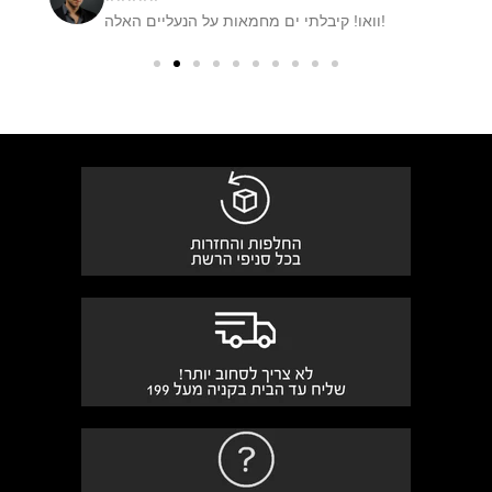
המלצתי לחברה שלי והזמינה גם! נעל מהממת.