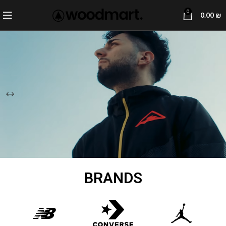
0
0.00
₪
BRANDS
Shop Now