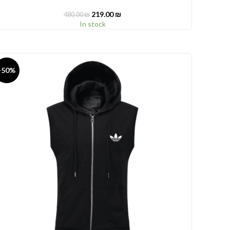
219.00
₪
480.00
₪
In stock
-50%