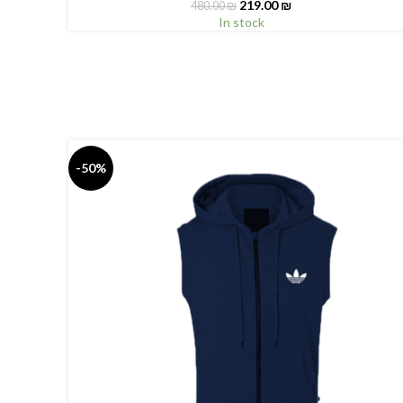
219.00
₪
480.00
₪
In stock
-50%