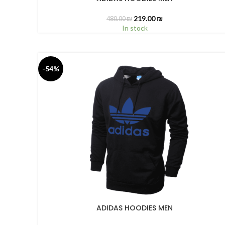
219.00
₪
480.00
₪
In stock
-54%
ADIDAS HOODIES MEN
SELECT OPTIONS