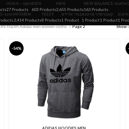
HOKA – הוקה
KIDS
MEN
NEW BALANCE-אנס
ucts
27 Products
603 Products
2,655 Products
163 Products
UGG-האגג
WOMEN
YEEZY
בגדי אדידס
דר מרטנס
קונברס
תיקים
roducts
2,414 Products
8 Products
1 Product
1 Product
1 Product
1 Pro
חולצות וחליפות אדידס לנשים וגברים ועוד ביגוד ספורט קטלוג Adidas men women cloths
Page 2
Show
-54%
S
ADIDAS HOODIES MEN
SELECT OPTIONS