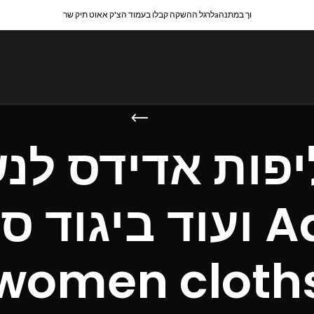
לרגל ההשקה קבלו בעמוד הצ'ק אאוט תיק שרaוך במתנה
יפות אדידס לנש
ועוד ב Adidas men
women cloth