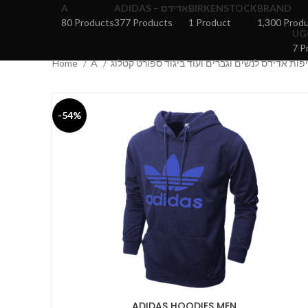
A
ADIDAS – אדידס
BIRKENSTOCK
BRAND
80 Products
377 Products
1 Product
1,300 Prod
7 P
Home
A
-54%
ADIDAS HOODIES MEN
SELECT OPTIONS