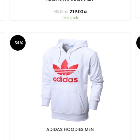
219.00
₪
480.00
₪
In stock
-54%
ADIDAS HOODIES MEN
SELECT OPTIONS