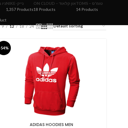
TOMS – טומ'ס
ON CLOUD – און קלאוד
NIKE-נייק
ניו באל
1,357 Products
18 Products
14 Products
duct
9
12
18
24
-54%
ADIDAS HOODIES MEN
ELECT OPTIONS