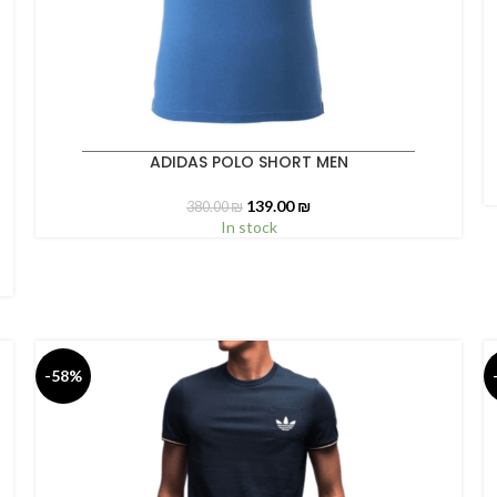
S
ADIDAS POLO SHORT MEN
SELECT OPTIONS
139.00
₪
380.00
₪
In stock
-58%