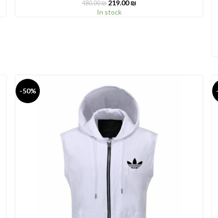
219.00
₪
480.00
₪
In stock
S
-50%