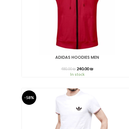
ADIDAS HOODIES MEN
SELECT OPTIONS
240.00
₪
480.00
₪
In stock
-58%