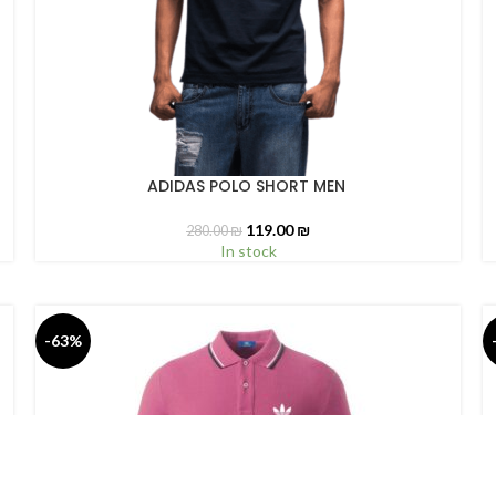
ADIDAS POLO SHORT MEN
SELECT OPTIONS
S
119.00
₪
280.00
₪
In stock
-63%