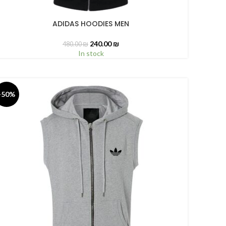
ADIDAS HOODIES MEN
ELECT OPTIONS
240.00
₪
480.00
₪
In stock
-50%