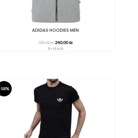
ADIDAS HOODIES MEN
ELECT OPTIONS
240.00
₪
480.00
₪
In stock
-58%