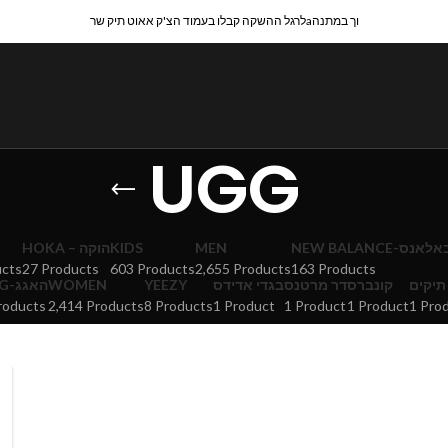
לרגל ההשקה קבלו בעמוד הצ'ק אאוט תיק שרaוך במתנה
UGG
HOKA – הוקה
KIDS
MEN
NEW BALANCE-אנס
ucts
27 Products
603 Products
2,655 Products
163 Products
UGG-האגג
WOMEN
YEEZY
בגדי אדידס
דר מרטנס
קונברס
תיקים
roducts
2,414 Products
8 Products
1 Product
1 Product
1 Product
1 Pro