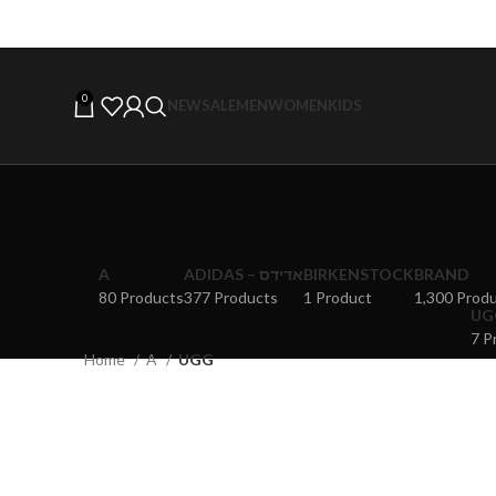
0
NEW
SALE
MEN
WOMEN
KIDS
A
ADIDAS – אדידס
BIRKENSTOCK
BRAND
80 Products
377 Products
1 Product
1,300 Prod
7 P
Home
A
UGG