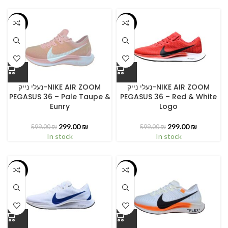
-50%
-50%
נעלי נייק-NIKE AIR ZOOM
נעלי נייק-NIKE AIR ZOOM
PEGASUS 36 – Pale Taupe &
PEGASUS 36 – Red & White
Eunry
Logo
299.00
₪
299.00
₪
599.00
₪
599.00
₪
In stock
In stock
-50%
-50%