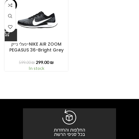
-50%
נעלי נייק-NIKE AIR ZOOM
PEGASUS 36-Bright Grey
299.00
₪
599.00
₪
In stock