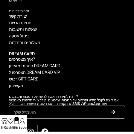
דרושים
שירות לקוחות
יצירת קשר
חנויות הרשת
שאלות ותשובות
ביטול עסקה
משלוחים והחזרות
DREAM CARD
איך מצטרפים?
הטבות מועדון DREAM CARD
הצטרפו ל DREAM CARD VIP
רכוש GIFT CARD
מקשיבון
רוצה להיות הראשון לדעת על הטבות ומבצעים?
אני רוצה לקבל מידע ופרסום על הטבות, עדכונים וקולקציות חדשות באמצעי
התקשורת והטכנולוגיה השונים כגון: דוא"ל/ SMS /WhatsApp ועוד.
0
Shop
Wishlist
Cart
My account