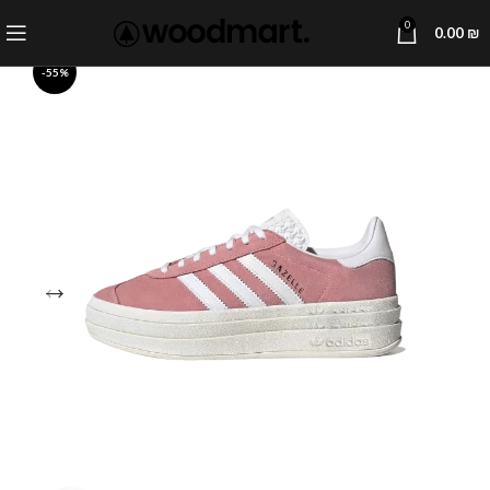
0
0.00
₪
-55%