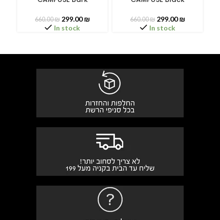
299.00
₪
299.00
₪
660.00
₪
660.00
₪
In stock
In stock