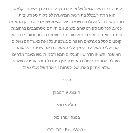
לפני שדגם נעלי הגאזל של אדידס הפך לדגם כל כך אייקוני וקלאסי,
הוא התחיל בכלל בתור נעל המיועדת לפעילות ספורטיבית.
ספורטאים בכל העולם רכשו את נעלי הגאזל של אדידס כי הן התאימו
כמעט לכל סוג ספורט שהם ביצעו. אם הייתם מסתובבים ברחובות
הייתם רואים שחקני כדורגל חובבנים בועטים בכדור, וחובבי כדורסל
קופצים לסל במגרשים הפזורים בשכונה, כל זאת כאשר הם נועלים
את נעלי הגאזל. עם הזמן נעלי הגאזל צדו את עיניהם של אוהבי
האופנה והשואו הדרוש, והנעליים המפורסמות עשו מעבר מדהים
מעולם הספורט לעולם האופנה. אין היום כל חובב אופנה מושבע
שלא מחזיק בארון שלו לפחות זוג אחד של נעלי גאזל.
הרכב
חיצוני: עור נובוק
סוליה: גומי
בטנה: עור נובוק
COLOR : Pink/White