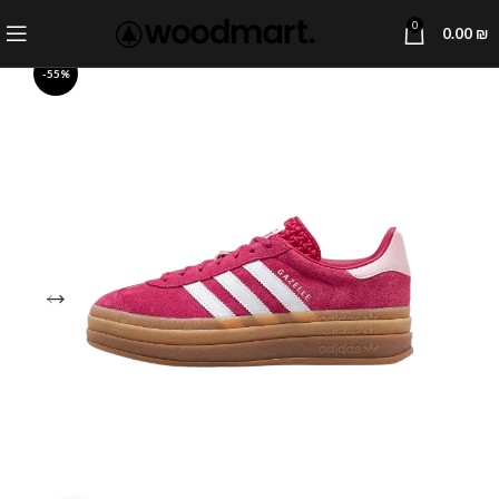
0
0.00
₪
-55%