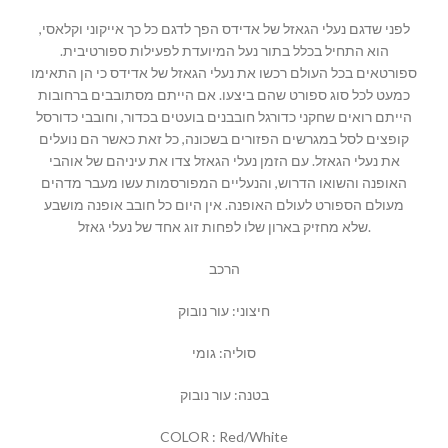
לפני שדגם נעלי הגאזל של אדידס הפך לדגם כל כך אייקוני וקלאסי,
הוא התחיל בכלל בתור נעל המיועדת לפעילות ספורטיבית.
ספורטאים בכל העולם רכשו את נעלי הגאזל של אדידס כי הן התאימו
כמעט לכל סוג ספורט שהם ביצעו. אם הייתם מסתובבים ברחובות
הייתם רואים שחקני כדורגל חובבנים בועטים בכדור, וחובבי כדורסל
קופצים לסל במגרשים הפזורים בשכונה, כל זאת כאשר הם נועלים
את נעלי הגאזל. עם הזמן נעלי הגאזל צדו את עיניהם של אוהבי
האופנה והשואו הדרוש, והנעליים המפורסמות עשו מעבר מדהים
מעולם הספורט לעולם האופנה. אין היום כל חובב אופנה מושבע
שלא מחזיק בארון שלו לפחות זוג אחד של נעלי גאזל.
הרכב
חיצוני: עור נובוק
סוליה: גומי
בטנה: עור נובוק
COLOR : Red/White