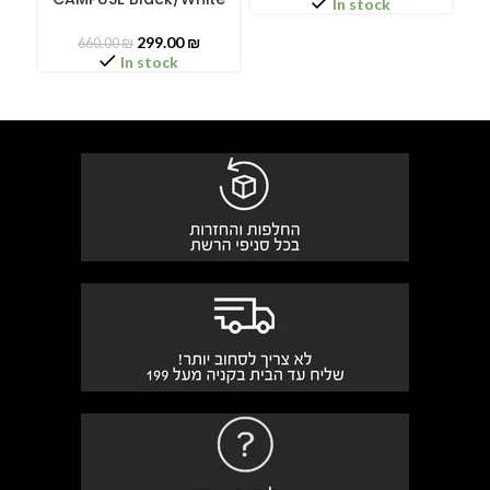
In stock
299.00
₪
660.00
₪
In stock