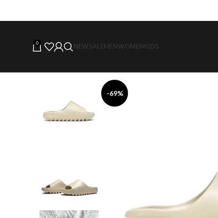
0
NEW
SALE
MEN
WOMEN
KIDS
-69%