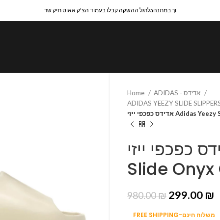
לרגל ההשקה קבלו בעמוד הצ'ק אאוט תיק שרaוך במתנה
Home
ADIDAS - אדידס
אדידס כפכפי ייזי Ad
אדידס כפכפי ייזי Adidas
Slide Onyx
299.00
₪
980.00
₪
FREE SHIPPING-משלוח חינם