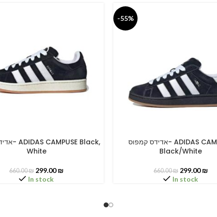
-55%
אדידס קמפוס- ADIDAS CAMPUSE
PUSE Black,
PTIONS
SELECT OPTIONS
White
Black/White
299.00
₪
299.00
₪
660.00
₪
660.00
₪
In stock
In stock