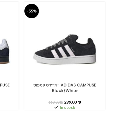
-55%
-55%
אדידס קמפוס- ADIDAS CAMPUSE
SELECT OPTIONS
SELECT O
Black/White
299.00
₪
660.00
₪
In stock