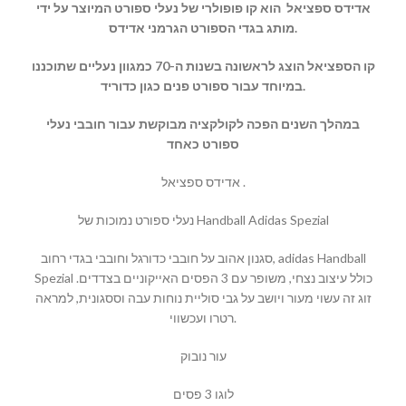
אדידס ספציאל הוא קו פופולרי של נעלי ספורט המיוצר על ידי
מותג בגדי הספורט הגרמני אדידס.
קו הספציאל הוצג לראשונה בשנות ה-70 כמגוון נעליים שתוכננו
במיוחד עבור ספורט פנים כגון כדוריד.
במהלך השנים הפכה לקולקציה מבוקשת עבור חובבי נעלי
ספורט כאחד
אדידס ספציאל .
נעלי ספורט נמוכות של Handball Adidas Spezial
סגנון אהוב על חובבי כדורגל וחובבי בגדי רחוב, adidas Handball
Spezial כולל עיצוב נצחי, משופר עם 3 הפסים האייקוניים בצדדים.
זוג זה עשוי מעור ויושב על גבי סוליית נוחות עבה וססגונית, למראה
רטרו ועכשווי.
עור נובוק
לוגו 3 פסים