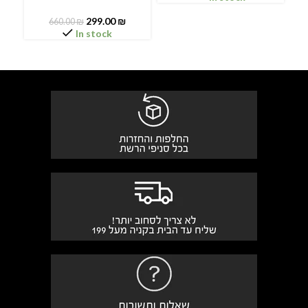
299.00
₪
660.00
₪
In stock