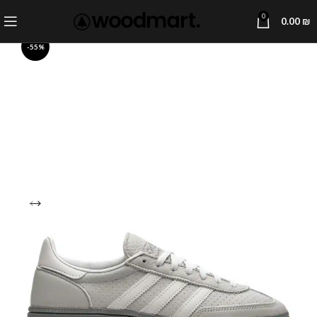
0
0.00
₪
-55%