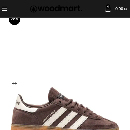
0
0.00
₪
-55%