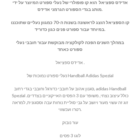
אדידס ספציאל הוא קו פופולרי של נעלי ספורט המיוצר על ידי
מותג בגדי הספורט הגרמני אדידס.
קו הספציאל הוצג לראשונה בשנות ה-70 כמגוון נעליים שתוכננו
במיוחד עבור ספורט פנים כגון כדוריד.
במהלך השנים הפכה לקולקציה מבוקשת עבור חובבי נעלי
ספורט כאחד
אדידס ספציאל .
נעלי ספורט נמוכות של Handball Adidas Spezial
סגנון אהוב על חובבי כדורגל וחובבי בגדי רחוב, adidas Handball
Spezial כולל עיצוב נצחי, משופר עם 3 הפסים האייקוניים בצדדים.
זוג זה עשוי מעור ויושב על גבי סוליית נוחות עבה וססגונית, למראה
רטרו ועכשווי.
עור נובוק
לוגו 3 פסים