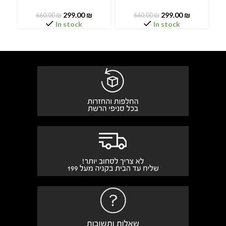
299.00
₪
299.00
₪
660.00
₪
660.00
₪
In stock
In stock