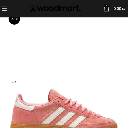
0
0.00
₪
-55%