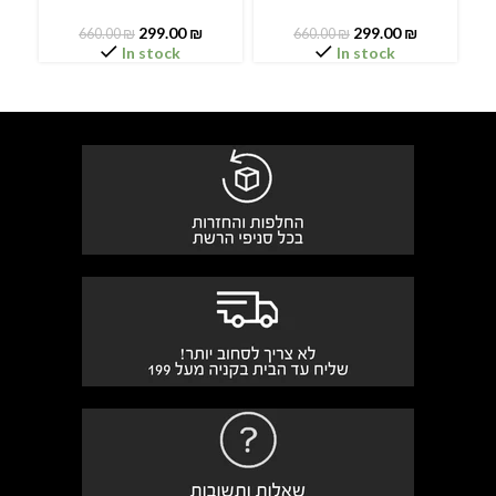
299.00
₪
299.00
₪
660.00
₪
660.00
₪
In stock
In stock