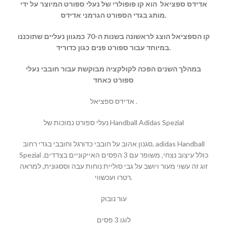
אדידס ספציאל הוא קו פופולרי של נעלי ספורט המיוצר על ידי
מותג בגדי הספורט הגרמני אדידס.
קו הספציאל הוצג לראשונה בשנות ה-70 כמגוון נעליים שתוכננו
במיוחד עבור ספורט פנים כגון כדוריד.
במהלך השנים הפכה לקולקציה מבוקשת עבור חובבי נעלי
ספורט כאחד
אדידס ספציאל .
נעלי ספורט נמוכות של Handball Adidas Spezial
סגנון אהוב על חובבי כדורגל וחובבי בגדי רחוב, adidas Handball
Spezial כולל עיצוב נצחי, משופר עם 3 הפסים האייקוניים בצדדים.
זוג זה עשוי מעור ויושב על גבי סוליית נוחות עבה וססגונית, למראה
רטרו ועכשווי.
עור נובוק
לוגו 3 פסים