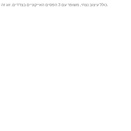
סגנון אהוב על חובבי כדורגל וחובבי בגדי רחוב, adidas Handball Spezial כולל עיצוב נצחי, משופר עם 3 הפסים האייקוניים בצדדים. זוג זה עשוי מעור ויושב על גבי סוליית נוחות עבה וססגונית, למראה רטרו ועכשווי.