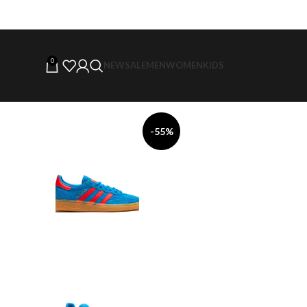
0
NEW
SALE
MEN
WOMEN
KIDS
-55%