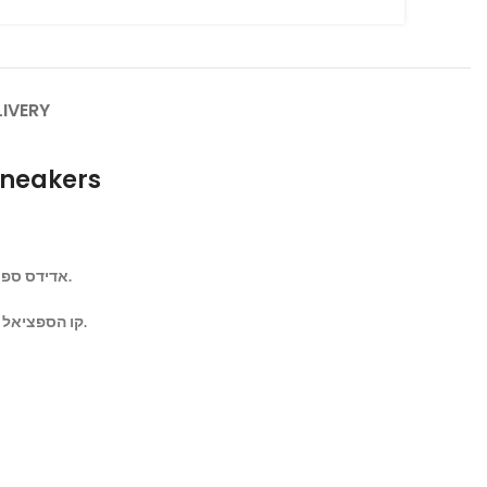
LIVERY
sneakers
אדידס ספציאל הוא קו פופולרי של נעלי ספורט המיוצר על ידי מותג בגדי הספורט הגרמני אדידס.
קו הספציאל הוצג לראשונה בשנות ה-70 כמגוון נעליים שתוכננו במיוחד עבור ספורט פנים כגון כדוריד.