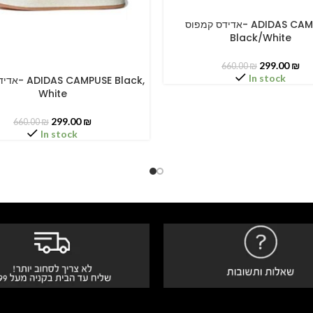
אדידס קמפוס- ADIDAS CAMPUSE
SELECT OPTIONS
Black/White
299.00
₪
660.00
₪
In stock
PUSE Black,
PTIONS
White
299.00
₪
660.00
₪
In stock