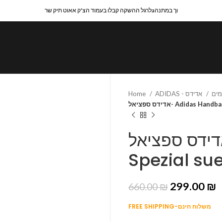
לרגל ההשקה קבלו בעמוד הצ'ק אאוט תיק שרaוך במתנה
Home
ADIDAS - אדידס
אדידס ספציאל- Adidas
אדידס ספציאל- Adidas Handb
Spezial su
299.00
₪
660.00
₪
FREE SHIPPING-משלוח חינם