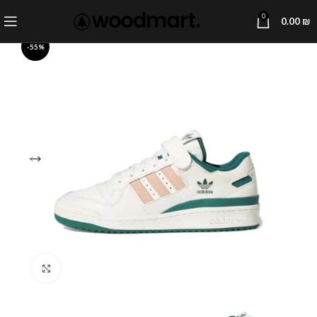
0
0.00
₪
-55%
Click to enlarge