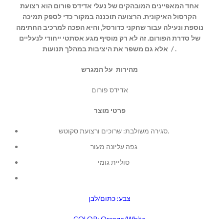
אחד המאפיינים המובהקים של נעלי אדידס פורום הוא רצועת
הקרסול האיקונית. הרצועה תוכננה במקור כדי לספק תמיכה
נוספת ונעילה עבור שחקני כדורסל, והיא הפכה למרכיב החתימה
של סדרת הפורום. זה לא רק מוסיף מגע אסתטי ייחודי לנעליים
אלא גם משפר את היציבות במהלך תנועות / .
מהירות על המגרש
אדידס פורום
פרטי מוצר
סגירה משולבת: שרוכים ורצועת סקוטש.
גפה עליונה מעור
סוליית גומי
צבע: כתום/לבן
COLOR: Orange/White