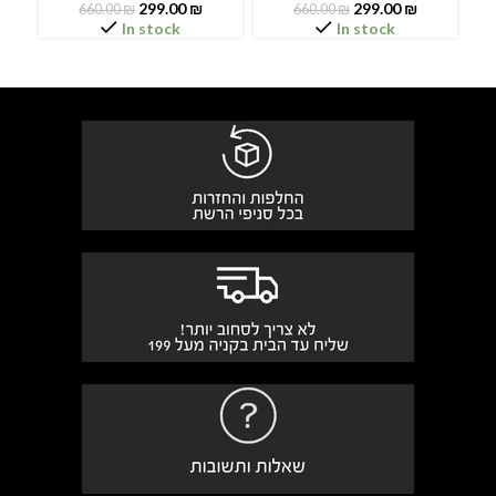
299.00
₪
299.00
₪
660.00
₪
660.00
₪
In stock
In stock