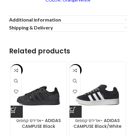
Additional information
Shipping & Delivery
Related products
-55%
-55%
-5
ס
אדידס קמפוס- ADIDAS
אדידס קמפוס- ADIDAS
CAMPUSE Black
CAMPUSE Black/White