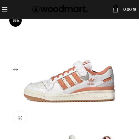
0
0.00
₪
-55%
Click to enlarge