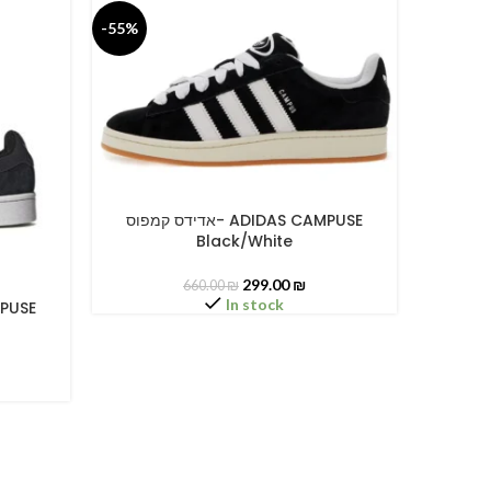
-55%
-55%
אדידס קמפוס- ADIDAS CAMPUSE
SELECT OPTIONS
Black/White
299.00
₪
660.00
₪
In stock
SELECT O