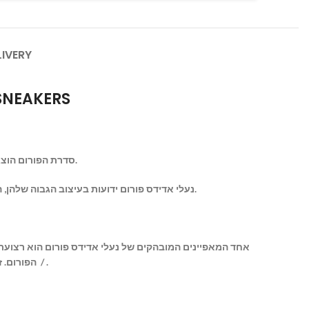
LIVERY
ue SNEAKERS
סדרת הפורום הוצגה לראשונה בשנות ה-80 וצברה במהירות פופולריות בקרב שחקני כדורסל וחובבי נעלי ספורט.
נעלי אדידס פורום ידועות בעיצוב הגבוה שלהן, המעניק תמיכה ויציבות לקרסול במגרש. הם כוללים שילוב של עור וחומרים סינתטיים בחלק העליון, המציעים עמידות ונושם.
אחד המאפיינים המובהקים של נעלי אדידס פורום הוא רצועת
הפורום. זה לא רק מוסיף מגע אסתטי ייחודי לנעליים אלא גם משפר את היציבות במהלך תנועות / .