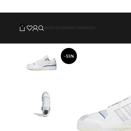
0
NEW
SALE
MEN
WOMEN
KIDS
-55%