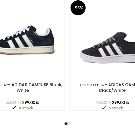
-55%
אדידס קמפוס- ADIDAS CAMPUSE
PUSE Black,
PTIONS
SELECT OPTIONS
White
Black/White
299.00
₪
299.00
₪
660.00
₪
660.00
₪
In stock
In stock