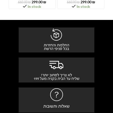
299.00
₪
299.00
₪
660.00
₪
660.00
₪
In stock
In stock