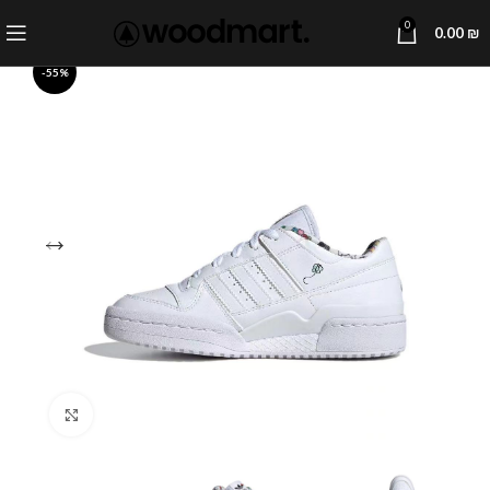
0
0.00
₪
-55%
Click to enlarge