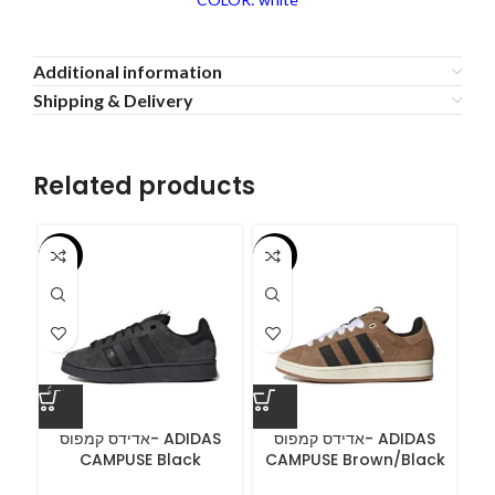
Additional information
Shipping & Delivery
Related products
-55%
-55%
-5
A
אדידס קמפוס- ADIDAS
אדידס קמפוס- ADIDAS
CAMPUSE Black
CAMPUSE Brown/Black
C