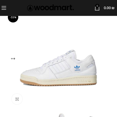
0
0.00
₪
-55%
Click to enlarge