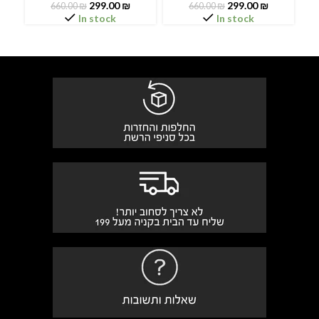
299.00
₪
299.00
₪
660.00
₪
660.00
₪
In stock
In stock