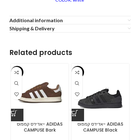
Additional information
Shipping & Delivery
Related products
-55%
-55%
-5
A
C
אדידס קמפוס- ADIDAS
אדידס קמפוס- ADIDAS
CAMPUSE Bark
CAMPUSE Black