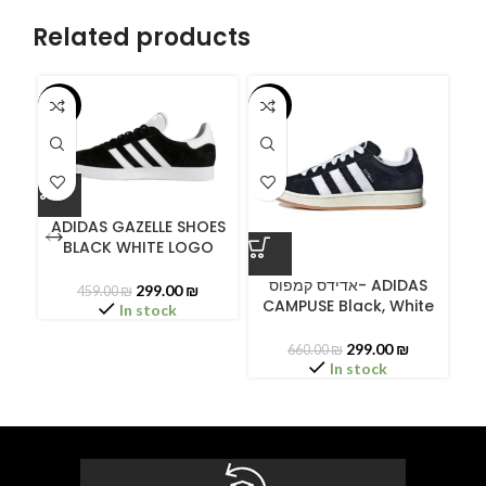
Related products
-35%
-55%
-5
ADIDAS GAZELLE SHOES
BLACK WHITE LOGO
A
אדידס קמפוס- ADIDAS
299.00
₪
459.00
₪
CAMPUSE Black, White
C
In stock
299.00
₪
660.00
₪
In stock