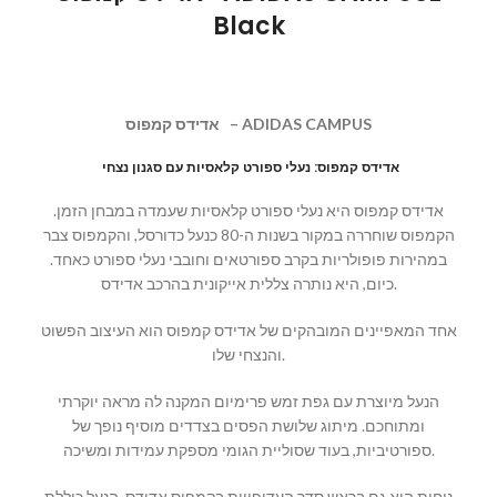
Black
– ADIDAS CAMPUS
אדידס קמפוס
אדידס קמפוס: נעלי ספורט קלאסיות עם סגנון נצחי
אדידס קמפוס היא נעלי ספורט קלאסיות שעמדה במבחן הזמן.
הקמפוס שוחררה במקור בשנות ה-80 כנעל כדורסל, והקמפוס צבר
במהירות פופולריות בקרב ספורטאים וחובבי נעלי ספורט כאחד.
כיום, היא נותרה צללית אייקונית בהרכב אדידס.
אחד המאפיינים המובהקים של אדידס קמפוס הוא העיצוב הפשוט
והנצחי שלו.
הנעל מיוצרת עם גפת זמש פרימיום המקנה לה מראה יוקרתי
ומתוחכם. מיתוג שלושת הפסים בצדדים מוסיף נופך של
ספורטיביות, בעוד שסוליית הגומי מספקת עמידות ומשיכה.
נוחות היא גם בראש סדר העדיפויות בקמפוס אדידס. הנעל כוללת