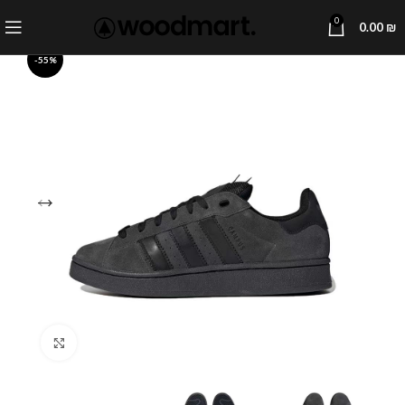
0
0.00
₪
-55%
Click to enlarge