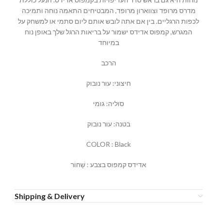
מדרס מרופד וצווארון מרופד, המבטיחים התאמה נוחה ותמיכה
לכפות הרגליים. בין אם אתה לובש אותם ליום סתמי או למשחק על
המגרש, קמפוס אדידס ישמור על בריאות הרגל שלך באופן נוח
במיוחד
הרכב
חיצוני: עור נובוק
סוליה: גומי
בטנה: עור נובוק
COLOR : Black
אדידס קמפוס בצבע : שָׁחוֹר
Shipping & Delivery