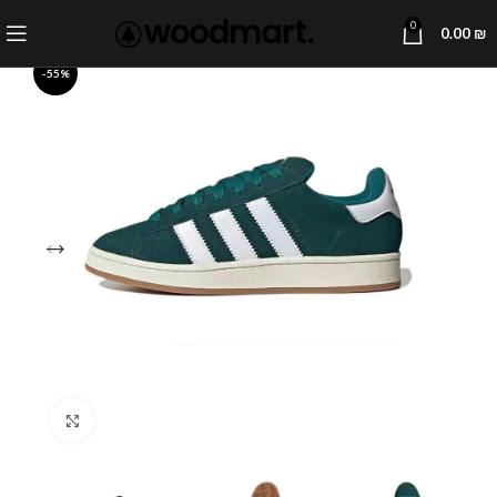
0
0.00
₪
-55%
Click to enlarge