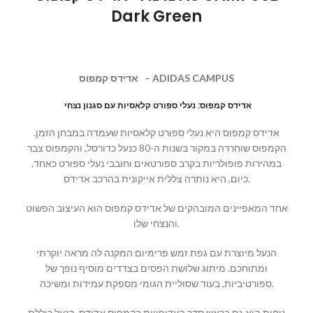
Dark Green
– ADIDAS CAMPUS
אדידס קמפוס
אדידס קמפוס: נעלי ספורט קלאסיות עם סגנון נצחי
אדידס קמפוס היא נעלי ספורט קלאסיות שעמדה במבחן הזמן.
הקמפוס שוחררה במקור בשנות ה-80 כנעל כדורסל, והקמפוס צבר
במהירות פופולריות בקרב ספורטאים וחובבי נעלי ספורט כאחד.
כיום, היא נותרה צללית אייקונית בהרכב אדידס.
אחד המאפיינים המובהקים של אדידס קמפוס הוא העיצוב הפשוט
והנצחי שלו.
הנעל מיוצרת עם גפת זמש פרימיום המקנה לה מראה יוקרתי
ומתוחכם. מיתוג שלושת הפסים בצדדים מוסיף נופך של
ספורטיביות, בעוד שסוליית הגומי מספקת עמידות ומשיכה.
נוחות היא גם בראש סדר העדיפויות בקמפוס אדידס. הנעל כוללת