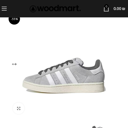
0
0.00
₪
-55%
Click to enlarge