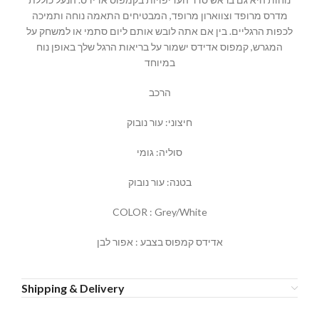
מדרס מרופד וצווארון מרופד, המבטיחים התאמה נוחה ותמיכה
לכפות הרגליים. בין אם אתה לובש אותם ליום סתמי או למשחק על
המגרש, קמפוס אדידס ישמור על בריאות הרגל שלך באופן נוח
במיוחד
הרכב
חיצוני: עור נובוק
סוליה: גומי
בטנה: עור נובוק
COLOR : Grey/White
אדידס קמפוס בצבע : אפור לבן
Shipping & Delivery