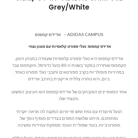
Grey/White
– ADIDAS CAMPUS
אדידס קמפוס
אדידס קמפוס: נעלי ספורט קלאסיות עם סגנון נצחי
אדידס קמפוס היא נעלי ספורט קלאסיות שעמדה במבחן הזמן.
הקמפוס שוחררה במקור בשנות ה-80 כנעל כדורסל, והקמפוס צבר
במהירות פופולריות בקרב ספורטאים וחובבי נעלי ספורט כאחד.
כיום, היא נותרה צללית אייקונית בהרכב אדידס.
אחד המאפיינים המובהקים של אדידס קמפוס הוא העיצוב הפשוט
והנצחי שלו.
הנעל מיוצרת עם גפת זמש פרימיום המקנה לה מראה יוקרתי
ומתוחכם. מיתוג שלושת הפסים בצדדים מוסיף נופך של
ספורטיביות, בעוד שסוליית הגומי מספקת עמידות ומשיכה.
נוחות היא גם בראש סדר העדיפויות בקמפוס אדידס. הנעל כוללת