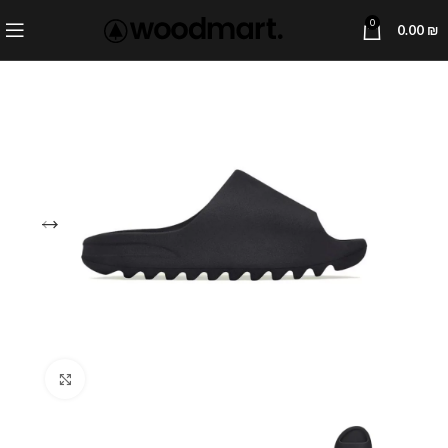
0
0.00
₪
Click to enlarge