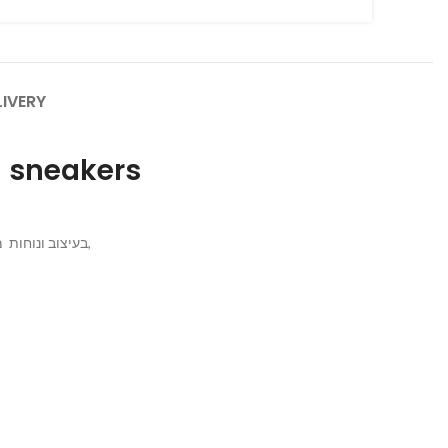
LIVERY
g sneakers
נעלי הספורט והאופנה של המותג האמריקני NEW BALANCE מדגם מספר R 2002 בעיצוב ונוחות מקסימלית,