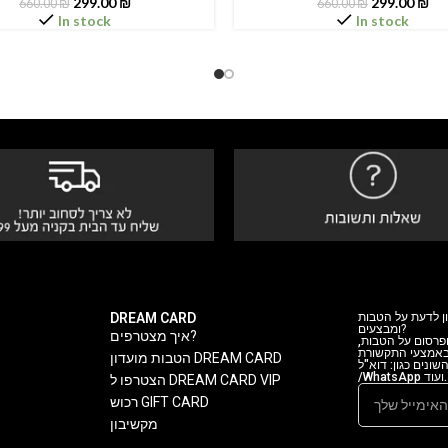
299.00
₪
299.00
₪
660.00
₪
660.00
₪
In stock
In stock
DREAM CARD
ן לדעת על הטבות
ומבצעים?
איך מצטרפים?
 ופרסום על הטבות
 באמצעי התקשורת
הטבות מועדון DREAM CARD
ה השונים כגון: דוא"ל
/WhatsApp ועוד.
הצטרפו ל DREAM CARD VIP
רכוש GIFT CARD
מקשיבון