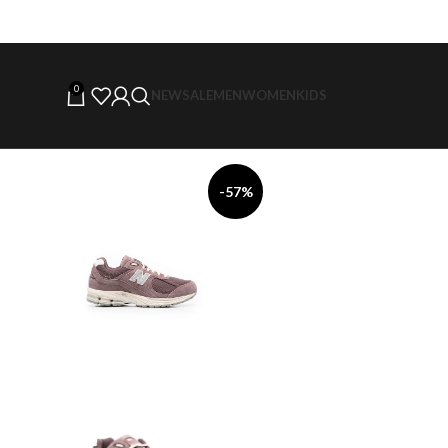
0
NEW
SALE
MEN
WOMEN
KIDS
-57%