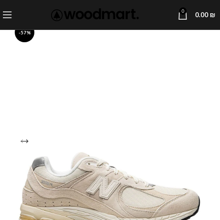
0
0.00
₪
-57%