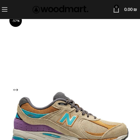
0
0.00
₪
-57%