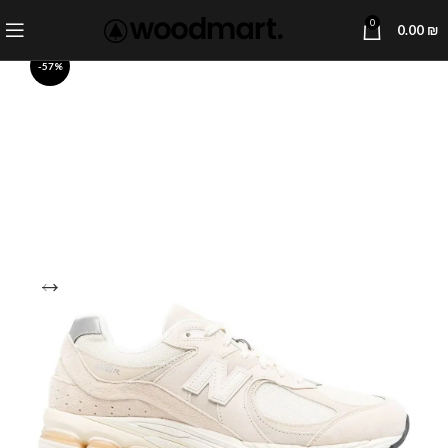
0
0.00
₪
-57%