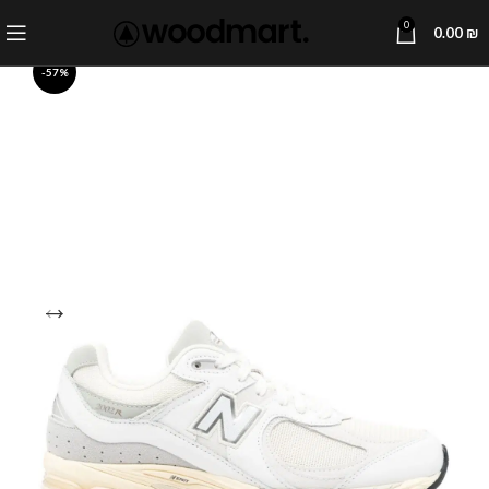
0
0.00
₪
-57%