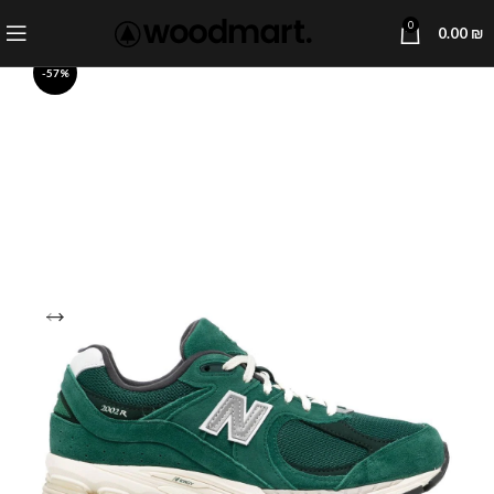
0
0.00
₪
-57%