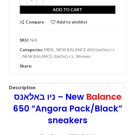
ADD TO CART
Compare
Add to wishlist
SKU:
N/A
Categories:
MEN
,
NEW BALANCE 650 ניו באלאנס
,
NEW BALANCE-ניו באלאנס
,
Women
Share:
Description
ניו באלאנס – New
Balance
650 “Angora Pack/Black”
sneakers