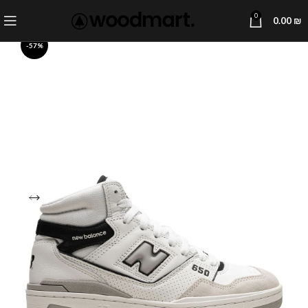
0
0.00
₪
-57%