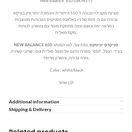
New Balance ניו באלאנס 650
מציגה מקבילה גבוהה ל-550 היחודית והנמוכה יותר ורק בגרסא
גבוהה עם ה- 650 של ניו באלאנס הסניקרס הגבוהות מעוצבות
במראה יפה ונושם וגפה מחוזקת מעור עם צווארון לנוחות
מקסימאלית.
NEW BALANCE 650
גפת עור, לוגו המותג
.
סניקרס יוניסקס
בצידי הנעל, “650” ספרת הדגם על הנעל, סוליית גומי, שרוכי קשירה,
גזרה גבוהה, צווארון מרופד.
Color: white/black
לבן שחור
Additional information
Shipping & Delivery