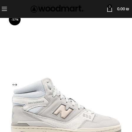
0
0.00
₪
-57%