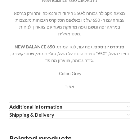
New Balance ניו באלאנס 650
מציגה מקבילה גבוהה ל-550 היחודית והנמוכה יותר ורק בגרסא
גבוהה עם ה- 650 של ניו באלאנס הסניקרס הגבוהות מעוצבות
במראה יפה ונושם וגפה מחוזקת מעור עם צווארון לנוחות
מקסימאלית.
NEW BALANCE 650
גפת עור, לוגו המותג
.
סניקרס יוניסקס
בצידי הנעל, “650” ספרת הדגם על הנעל, סוליית גומי, שרוכי קשירה,
גזרה גבוהה, צווארון מרופד.
Color: Grey
אפור
Additional information
Shipping & Delivery
Related products