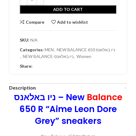
ADD TO CART
Compare
Add to wishlist
SKU:
N/A
Categories:
MEN
,
NEW BALANCE 650 ניו באלאנס
,
NEW BALANCE-ניו באלאנס
,
Women
Share:
Description
ניו באלאנס – New
Balance
650 R “Aime Leon Dore
Grey” sneakers