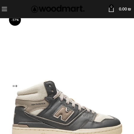
0
0.00
₪
-57%