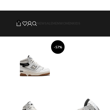
0
NEW
SALE
MEN
WOMEN
KIDS
-57%