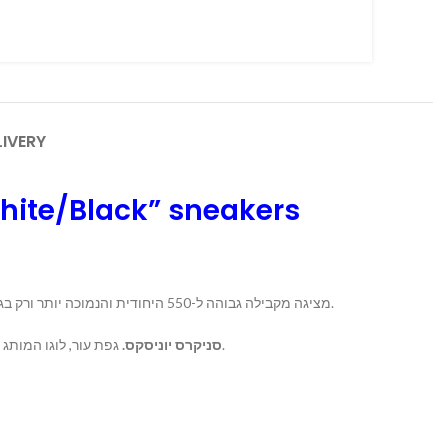
LIVERY
hite/Black” sneakers
מציגה מקבילה גבוהה ל-550 היחודית והנמוכה יותר ורק בגרסא גבוהה עם ה- 650 של ניו באלאנס הסניקרס הגבוהות מעוצבות במראה יפה ונושם וגפה מחוזקת מעור עם צווארון לנוחות מקסימאלית.
.
סניקרס יוניסקס
גפת עור, לוגו המותג בצידי הנעל, “650” ספרת הדגם על הנעל, סוליית גומי, שרוכי קשירה, גזרה גבוהה, צווארון מרופד.