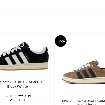
-55%
א- ADIDAS CAMPUSE
PTIONS
Black/White
299.00
₪
660.00
₪
In stock
אדידס קמפוס- ADIDAS CAMPUSE
SELECT OPTIONS