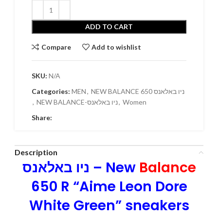
ADD TO CART
Compare
Add to wishlist
SKU:
N/A
Categories:
MEN
,
NEW BALANCE 650 ניו באלאנס
,
NEW BALANCE-ניו באלאנס
,
Women
Share:
Description
ניו באלאנס – New
Balance
650 R “Aime Leon Dore
White Green” sneakers