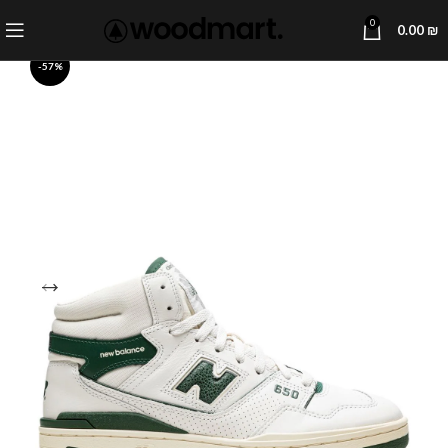
0
0.00
₪
-57%