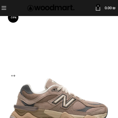
0
0.00
₪
-59%