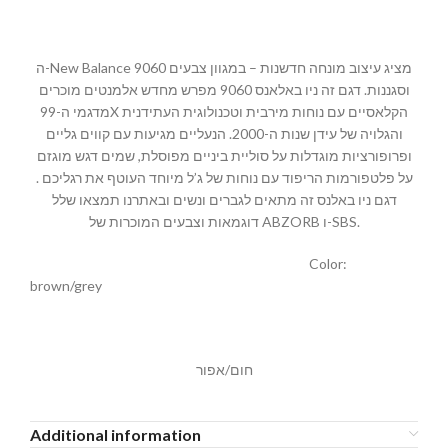
ה-New Balance 9060 מציג עיצוב מונחה חדשנות – במגוון צבעים
וסגננות. דגם זה ניו באלאנס 9060 מפרש מחדש אלמנטים מוכרים
מדגמי ה-99X הקלאסיים עם נוחות מירבית וטכנולוגית העתידנית
והגלויה של עידן שנות ה-2000. הנעליים מגיעות עם קווים גליים
ופרופורציות מוגדלות על סוליית ביניים מפוסלת, שמים דגש מוגזם
על פלטפורמות הריפוד עם נוחות של ג’ל מיוחד העוטף את רגליכם .
דגם ניו באלנס זה מתאים לגברים ונשים ובאתרנו תמצאו שלל
דוגמאות וצבעים המוכרות של ABZORB ו-SBS.
Color:
brown/grey
חום/אפור
Additional information