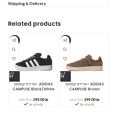
Shipping & Delivery
Related products
-55%
-55%
-5
ס
אדידס קמפוס- ADIDAS
אדידס קמפוס- ADIDAS
CAMPUSE Black/White
CAMPUSE Brown
299.00
₪
299.00
₪
660.00
₪
660.00
₪
In stock
In stock