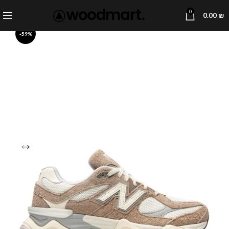
0
0.00
₪
-59%