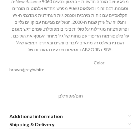
ה-New Balance 9060 מציג עיצוב מונחה חדשנות – במגוון צבעים
וסגננות. דגם זה ניו באלאנס 9060 מפרש מחדש אלמנטים מוכרים
מדגמי ה-99X הקלאסיים עם נוחות מירבית וטכנולוגית העתידנית
והגלויה של עידן שנות ה-2000. הנעליים מגיעות עם קווים גליים
ופרופורציות מוגדלות על סוליית ביניים מפוסלת, שמים דגש מוגזם
על פלטפורמות הריפוד עם נוחות של ג’ל מיוחד העוטף את רגליכם .
דגם ניו באלנס זה מתאים לגברים ונשים ובאתרנו תמצאו שלל
דוגמאות וצבעים המוכרות של ABZORB ו-SBS.
Color:
brown/grey/white
חום/אפור/לבן
Additional information
Shipping & Delivery