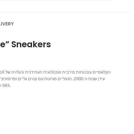
LIVERY
ue” Sneakers
עידן שנות ה-2000. הנעליים מגיעות עם קווים גל
מתאים לגברים ונשים ובאתרנו תמצאו שלל דוגמאות וצבעים המוכרות של ABZORB ו-SBS.