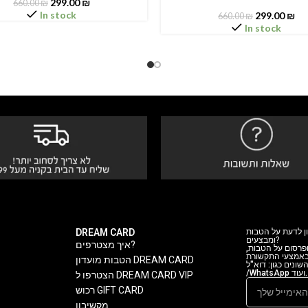
299.00
₪
660.00
₪
In stock
299.00
₪
660.00
₪
In stock
DREAM CARD
ן לדעת על הטבות
ומבצעים?
איך מצטרפים?
 ופרסום על הטבות
 באמצעי התקשורת
הטבות מועדון DREAM CARD
ה השונים כגון: דוא"ל
/WhatsApp ועוד.
הצטרפו ל DREAM CARD VIP
רכוש GIFT CARD
מקשיבון