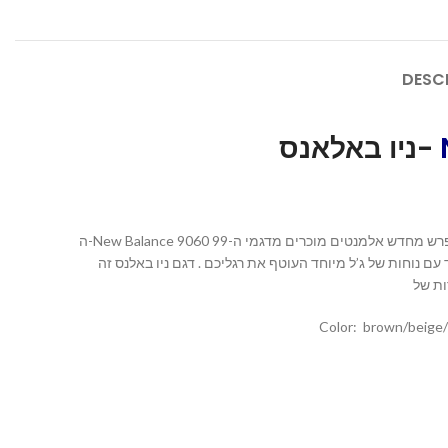
DESC
ניו באלאנס-
ה-New Balance 9060 מציג עיצוב מונחה חדשנות – במגוון צבעים וסגננות. דגם זה ניו באלאנס 9060 מפרש מחדש אלמנטים מוכרים מדגמי ה-99X הקלאסיים עם נוחות מירבית וטכנולוגית העתידנית והגלויה של
יפוד עם נוחות של ג’ל מיוחד העוטף את רגליכם . דגם ניו באלנס זה
Color: brown/beige/light 