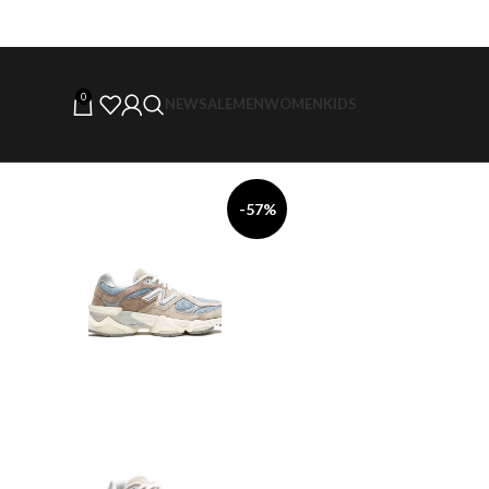
0
NEW
SALE
MEN
WOMEN
KIDS
-57%