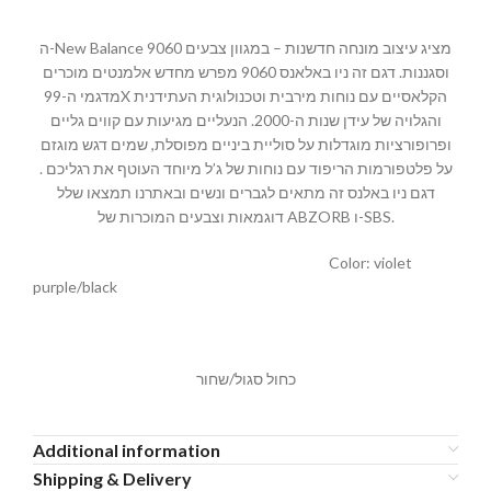
ה-New Balance 9060 מציג עיצוב מונחה חדשנות – במגוון צבעים
וסגננות. דגם זה ניו באלאנס 9060 מפרש מחדש אלמנטים מוכרים
מדגמי ה-99X הקלאסיים עם נוחות מירבית וטכנולוגית העתידנית
והגלויה של עידן שנות ה-2000. הנעליים מגיעות עם קווים גליים
ופרופורציות מוגדלות על סוליית ביניים מפוסלת, שמים דגש מוגזם
על פלטפורמות הריפוד עם נוחות של ג’ל מיוחד העוטף את רגליכם .
דגם ניו באלנס זה מתאים לגברים ונשים ובאתרנו תמצאו שלל
דוגמאות וצבעים המוכרות של ABZORB ו-SBS.
Color: violet
purple/black
כחול סגול/שחור
Additional information
Shipping & Delivery