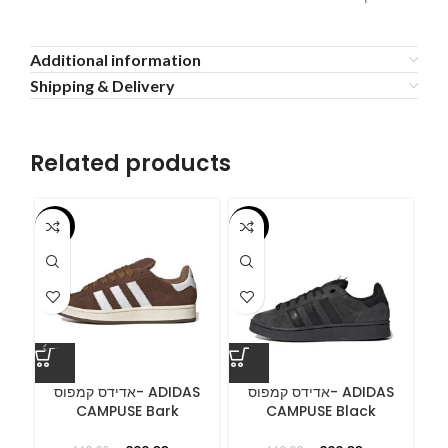
Additional information
Shipping & Delivery
Related products
-55%
-55%
-5
ס
C
אדידס קמפוס- ADIDAS
אדידס קמפוס- ADIDAS
CAMPUSE Bark
CAMPUSE Black