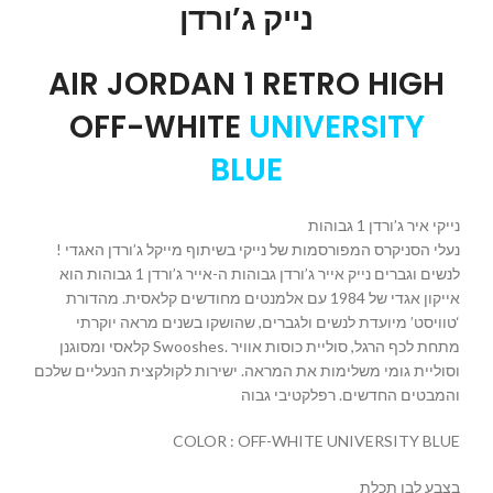
נייק ג’ורדן
AIR JORDAN 1 RETRO HIGH
OFF-WHITE
UNIVERSITY
BLUE
נייקי איר ג’ורדן 1 גבוהות
נעלי הסניקרס המפורסמות של נייקי בשיתוף מייקל ג’ורדן האגדי !
לנשים וגברים נייק אייר ג’ורדן גבוהות ה-אייר ג’ורדן 1 גבוהות הוא
אייקון אגדי של 1984 עם אלמנטים מחודשים קלאסית. מהדורת
‘טוויסט’ מיועדת לנשים ולגברים, שהושקו בשנים מראה יוקרתי
קלאסי ומסוגנן Swooshes. מתחת לכף הרגל, סוליית כוסות אוויר
וסוליית גומי משלימות את המראה. ישירות לקולקצית הנעליים שלכם
והמבטים החדשים. רפלקטיבי גבוה
COLOR : OFF-WHITE UNIVERSITY BLUE
בצבע לבן תכלת