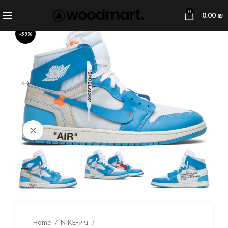
0
0.00
₪
-59%
Click to enlarge
Home
NIKE-נייק