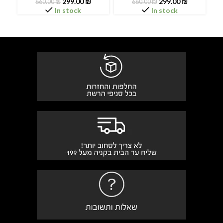
299.00
₪
299.00
₪
660.00
₪
660.00
₪
In stock
In stock