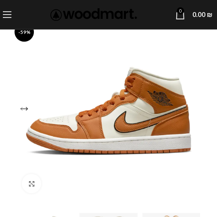
0
0.00
₪
-59%
Click to enlarge