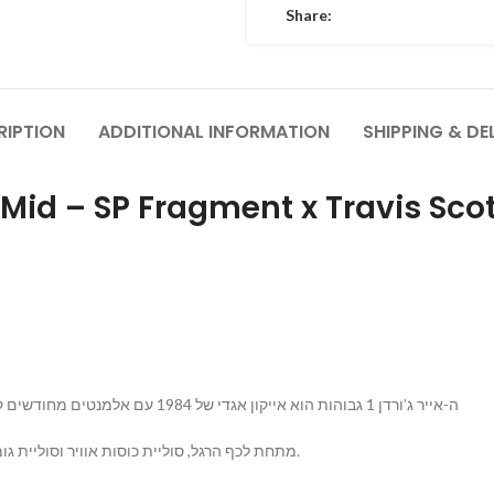
Share:
RIPTION
ADDITIONAL INFORMATION
SHIPPING & DE
jordan 1 Mid – SP Fragment x Travis Sco
ה-אייר ג’ורדן 1 גבוהות הוא אייקון אגדי של 1984 עם אלמנטים מחודשים קלאסית. מהדורת ‘טוויסט’ מיועדת לנשים ולגברים, שהושקו בשנים
מראה יוקרתי קלאסי ומסוגנן Swooshes. מתחת לכף הרגל, סוליית כוסות אוויר וסוליית גומי משלימות את המראה.