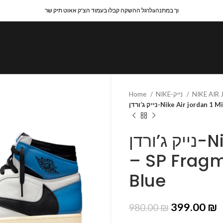
לרגל ההשקה קבלו בעמוד הצ'ק אאוט תיק שרaוך במתנה
Home
NIKE-נייק
NIKE AIR
נייק ג’ורדן-Nike Air jor
נייק ג’ורדן-Nike Air jordan 1 Mid
– SP Fragm
Blue
399.00
₪
980.00
₪