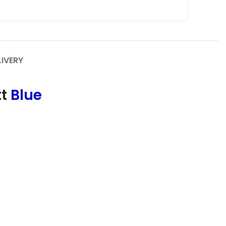
LIVERY
tt
Blue