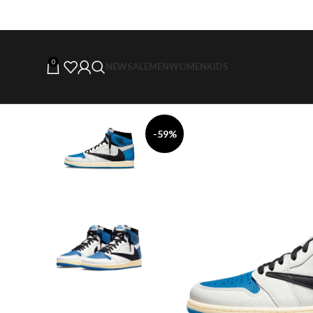
0
NEW
SALE
MEN
WOMEN
KIDS
-59%