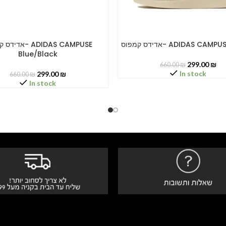
אדידס קמפוס- ADIDAS CA
א- ADIDAS CAMPUSE
PTIONS
SELECT OPTIONS
Blue/Black
299.00
₪
660.00
₪
In stock
299.00
₪
660.00
₪
In stock