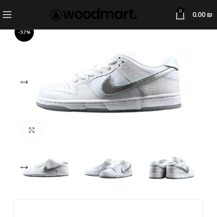
0
0.00
₪
-57%
Click to enlarge