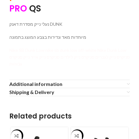
PRO
QS
נעלי נייק מסדרת דאנק DUNK
מיוחדות מאד ונדירות בצבע המוצג בתמונה
Nike SB Dunk Low nike sb dunk low off-white Nike Dunk Low
סניקרס נייק לגברים סניקרס נייק לילדים סניקרס נייק אייר נייק סניקרס
גבוהות
Additional information
Shipping & Delivery
Related products
-55%
-55%
-5