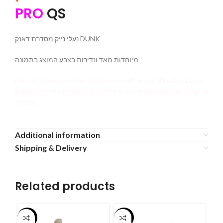
PRO
QS
נעלי נייק מסדרת דאנק DUNK
מיוחדות מאד ונדירות בצבע המוצג בתמונה
Nike SB Dunk Low nike sb dunk low off-white Nike Dunk Low
סניקרס נייק לגברים סניקרס נייק לילדים סניקרס נייק אייר נייק סניקרס
גבוהות
Additional information
Shipping & Delivery
Related products
-55%
-55%
-5