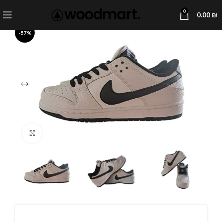
0
0.00
₪
-57%
Click to enlarge