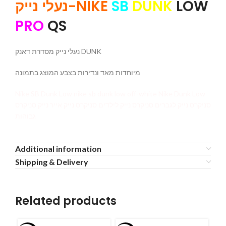
נעלי נייק-NIKE
SB
DUNK
LOW
PRO
QS
נעלי נייק מסדרת דאנק DUNK
מיוחדות מאד ונדירות בצבע המוצג בתמונה
Nike SB Dunk Low nike sb dunk low off-white Nike Dunk Low
סניקרס נייק לגברים סניקרס נייק לילדים סניקרס נייק אייר נייק סניקרס
גבוהות
Additional information
Shipping & Delivery
Related products