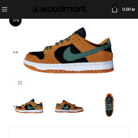
0
0.00
₪
-57%
Click to enlarge