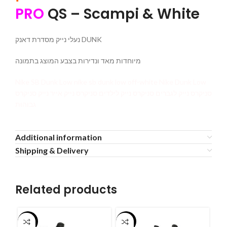
PRO
QS – Scampi & White
נעלי נייק מסדרת דאנק DUNK
מיוחדות מאד ונדירות בצבע המוצג בתמונה
Nike SB Dunk Low nike sb dunk low off-white Nike Dunk Low
סניקרס נייק לגברים סניקרס נייק לילדים סניקרס נייק אייר נייק סניקרס
גבוהות
Additional information
Shipping & Delivery
Related products
-55%
-55%
-5