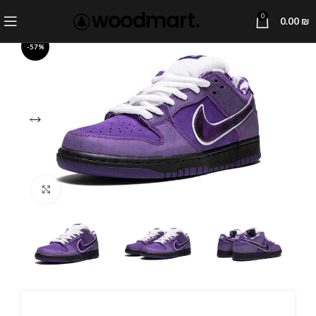
0
0.00
₪
-57%
Click to enlarge