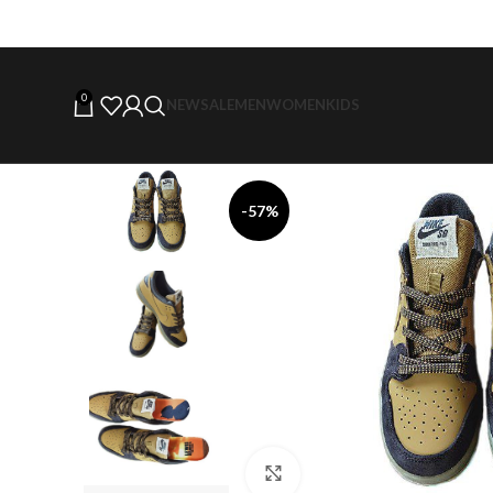
0
NEW
SALE
MEN
WOMEN
KIDS
-57%
Click to enlarge