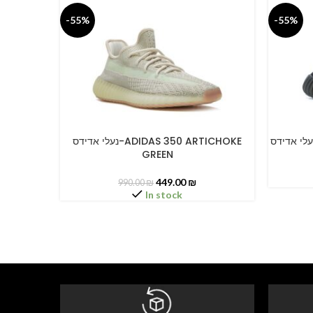
-55%
-55%
נעלי אדידס-ADIDAS 350 ARTICHOKE
SELECT OPTIONS
SELECT O
GREEN
449.00
₪
990.00
₪
In stock