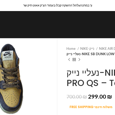
לרגל ההשקה קבלו בעמוד הצ'ק אאוט תיק שרaוך במתנה
Home
NIKE-נייק
NIKE AIR
נעליי נייק-NIKE SB DUNK
נעליי נייק-NIKE SB DUNK LOW
PRO QS – T
299.00
₪
700.00
₪
FREE SHIPPING-משלוח חינם