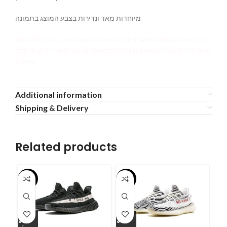
מיוחדות מאד ונדירות בצבע המוצג בתמונה
Nike SB Dunk Low nike sb dunk low off-white Nike Dunk Low
סניקרס נייק לגברים סניקרס נייק לילדים סניקרס נייק אייר נייק סניקרס
גבוהות
Additional information
Shipping & Delivery
Related products
-55%
-55%
-5