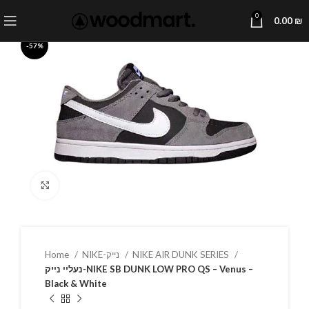
0
0.00
₪
-57%
Click to enlarge
Home
NIKE-נייק
NIKE AIR DUNK SERIES
נעליי נייק-NIKE SB DUNK LOW PRO QS – Venus –
Black & White