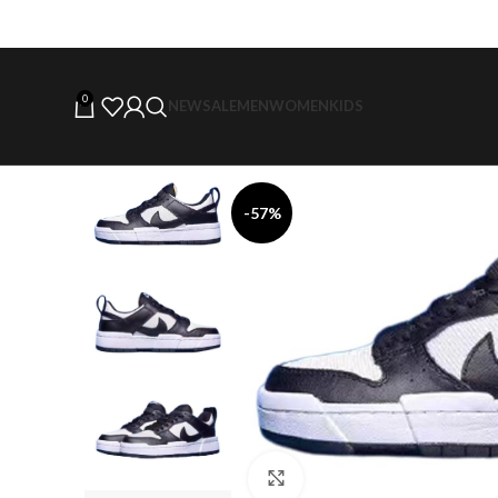
0
NEW
SALE
MEN
WOMEN
KIDS
-57%
Click to enlarge