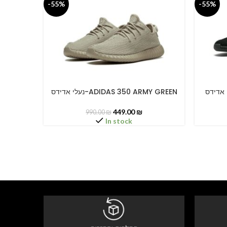
-55%
-55%
נעלי אדידס-ADIDAS 350 ARMY GREEN
SELECT OPTIONS
SELECT O
449.00
₪
990.00
₪
In stock