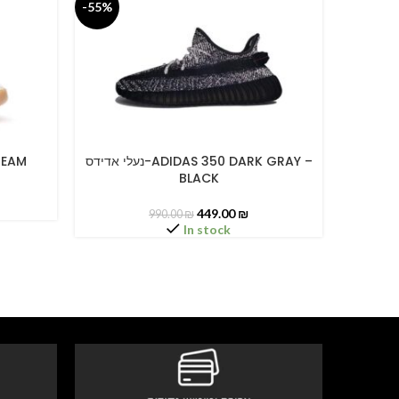
-55%
-55%
נעלי אדידס-ADIDAS 350 DARK GRAY –
 CREAM
SELECT OPTIONS
SELECT O
BLACK
449.00
₪
990.00
₪
In stock