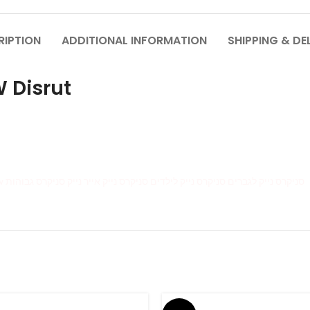
RIPTION
ADDITIONAL INFORMATION
SHIPPING & DE
 Disrut
Nike SB Dunk Low nike sb dunk low off-white Nike Dunk Low סניקרס נייק לגברים סניקרס נייק לילדים סניקרס נייק אייר נייק סניקרס גבוהות