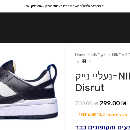
לרגל ההשקה קבלו בעמוד הצ'ק אאוט תיק שרaוך במתנה
Home
NIKE-נייק
NIKE AIR
נעליי נייק-NIKE SB Dunk3 Low
Disrut
299.00
₪
700.00
₪
FREE SHIPPING-משלוח חינם
ים והקופונים כבר