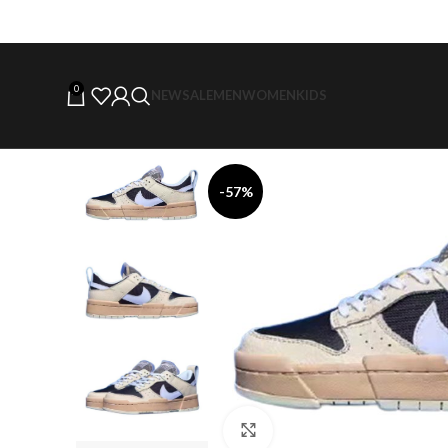
0
NEW
SALE
MEN
WOMEN
KIDS
-57%
Click to enlarge