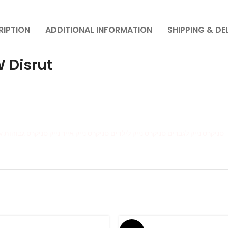
RIPTION
ADDITIONAL INFORMATION
SHIPPING & DE
 Disrut
Nike SB Dunk Low nike sb dunk low off-white Nike Dunk Low סניקרס נייק לגברים סניקרס נייק לילדים סניקרס נייק אייר נייק סניקרס גבוהות