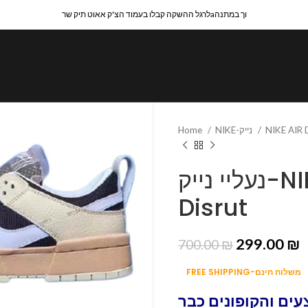
לרגל ההשקה קבלו בעמוד הצ'ק אאוט תיק שרaוך במתנה
Home
NIKE-נייק
NIKE AIR
נעליי נייק-NIKE SB Dunk3 Low
Disrut
299.00
₪
700.00
₪
FREE SHIPPING-משלוח חינם
ים והקופונים כבר