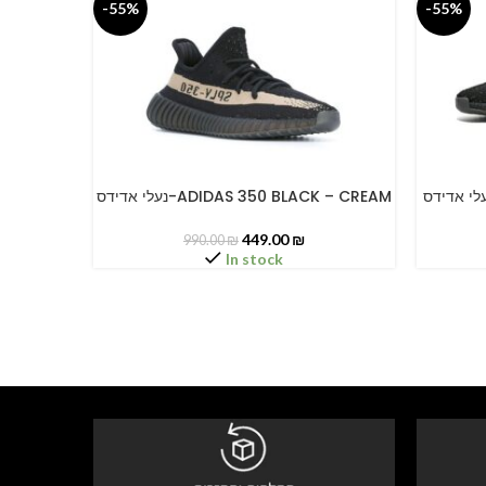
-55%
-55%
נעלי אדידס-ADIDAS 350 BLACK – CREAM
SELECT OPTIONS
SELECT O
449.00
₪
990.00
₪
In stock