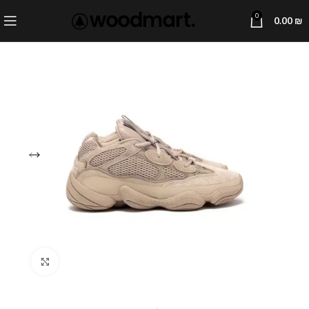
0
0.00
₪
Click to enlarge