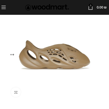
0
0.00
₪
Click to enlarge