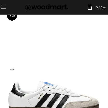
0
0.00
₪
-55%