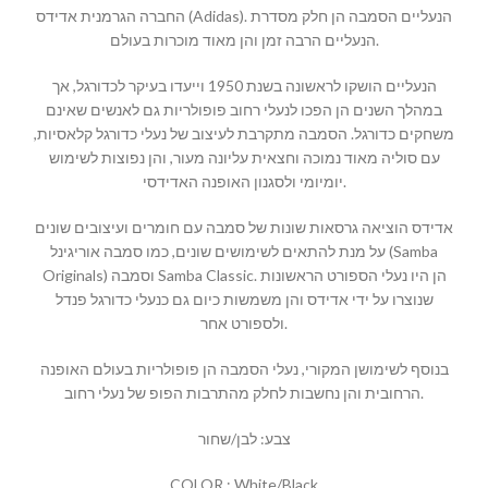
החברה הגרמנית אדידס (Adidas). הנעליים הסמבה הן חלק מסדרת
הנעליים הרבה זמן והן מאוד מוכרות בעולם.
הנעליים הושקו לראשונה בשנת 1950 וייעדו בעיקר לכדורגל, אך
במהלך השנים הן הפכו לנעלי רחוב פופולריות גם לאנשים שאינם
משחקים כדורגל. הסמבה מתקרבת לעיצוב של נעלי כדורגל קלאסיות,
עם סוליה מאוד נמוכה וחצאית עליונה מעור, והן נפוצות לשימוש
יומיומי ולסגנון האופנה האדידסי.
אדידס הוציאה גרסאות שונות של סמבה עם חומרים ועיצובים שונים
על מנת להתאים לשימושים שונים, כמו סמבה אוריגינל (Samba
Originals) וסמבה Samba Classic. הן היו נעלי הספורט הראשונות
שנוצרו על ידי אדידס והן משמשות כיום גם כנעלי כדורגל פנדל
ולספורט אחר.
בנוסף לשימושן המקורי, נעלי הסמבה הן פופולריות בעולם האופנה
הרחובית והן נחשבות לחלק מהתרבות הפופ של נעלי רחוב.
צבע: לבן/שחור
COLOR : White/Black