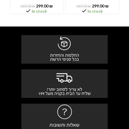
299.00
₪
299.00
₪
660.00
₪
660.00
₪
In stock
In stock